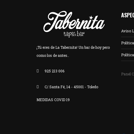
ASPE
Aviso L
Polític
¡Tú eres de La Tabernita! Un bar de hoy pero
Polític
como los de antes..
925 213 006
Panel 
C/.Santa Fé, 14 - 45001 - Toledo
MEDIDAS COVID 19