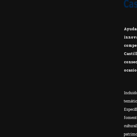
Ayudas
innova
compet
Casti
consec
ocasio
Incluido
temátic
Específ
fomento
cultura
patrim